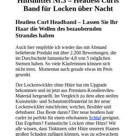
Hilfsmittel Nr.3 – Heatless Curls
Band für Locken über Nacht
Heatless Curl Headband – Lassen Sie Ihr
Haar die Wellen des bezaubernden
Strandes haben
Auch hier empfehle ich wieder das mit Abstand
beliebteste Produkt mit über 2.200 Bewertungen, die
im Durchschnitt fantastische 4,8 von 5 möglichen
Sternen haben. So viele Käuferinnen können sich
nicht irren. Momentan auch gerade etwas im Preis
gesenkt
Der Lockenwickler ohne Hitze hat ein Upgrade
bekommen und ist jetzt aus Premium-Korallenvlies-
Material hergestellt. Im Vergleich zu dem alten steifen
Kunstseide- und Schaumstoffmaterial ist der neue
Lockenwickler rutschfester, weicher, flexibler und
dehnbarer. Das Beste daran? Der neue heatless hair
curler ist perfekt für einen erholsamen
Schlaf
geeignet.
Das Ergebnis? Fantastische Locken ohne Hitze! Wir
alle wissen, dass Tinkturen oder Hitze unseren Haaren
großen Schaden zufügen können, was zu schwachem