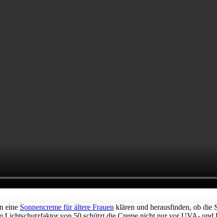
an eine
Sonnencreme für ältere Frauen
klären und herausfinden, ob di
 Lichtschutzfaktor von 50 schützt die Creme nicht nur vor UVA- und 