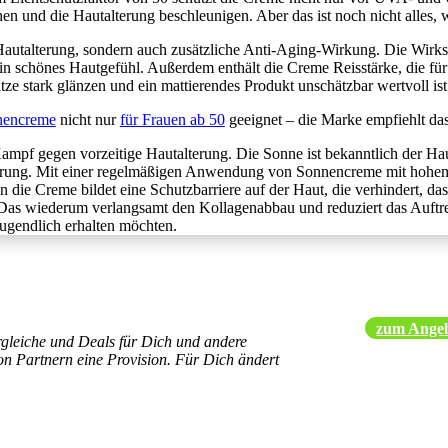
 und die Hautalterung beschleunigen. Aber das ist noch nicht alles, w
Hautalterung, sondern auch zusätzliche Anti-Aging-Wirkung. Die Wirks
in schönes Hautgefühl. Außerdem enthält die Creme Reisstärke, die für 
ze stark glänzen und ein mattierendes Produkt unschätzbar wertvoll ist
nencreme
nicht nur
für Frauen ab 50
geeignet – die Marke empfiehlt das
Kampf gegen vorzeitige Hautalterung. Die Sonne ist bekanntlich der Ha
rung. Mit einer regelmäßigen Anwendung von Sonnencreme mit hohem L
ie Creme bildet eine Schutzbarriere auf der Haut, die verhindert, dass
Das wiederum verlangsamt den Kollagenabbau und reduziert das Auftret
 jugendlich erhalten möchten.
zum Ange
ergleiche und Deals für Dich und andere
on Partnern eine Provision. Für Dich ändert