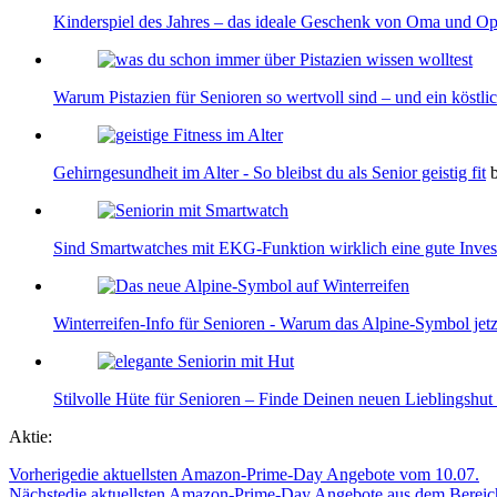
Kinderspiel des Jahres – das ideale Geschenk von Oma und O
Warum Pistazien für Senioren so wertvoll sind – und ein köstl
Gehirngesundheit im Alter - So bleibst du als Senior geistig fit
Sind Smartwatches mit EKG-Funktion wirklich eine gute Invest
Winterreifen-Info für Senioren - Warum das Alpine-Symbol jetzt
Stilvolle Hüte für Senioren – Finde Deinen neuen Lieblingshut
Aktie:
Vorherige
die aktuellsten Amazon-Prime-Day Angebote vom 10.07.
Nächste
die aktuellsten Amazon-Prime-Day Angebote aus dem Bereic