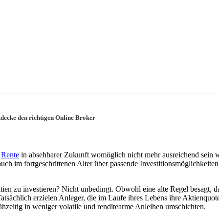
tdecke den richtigen Online Broker
e
Rente
in absehbarer Zukunft womöglich nicht mehr ausreichend sein 
auch im fortgeschrittenen Alter über passende Investitionsmöglichkeite
ktien zu investieren? Nicht unbedingt. Obwohl eine alte Regel besagt, da
Tatsächlich erzielen Anleger, die im Laufe ihres Lebens ihre Aktienquot
rühzeitig in weniger volatile und renditearme Anleihen umschichten.