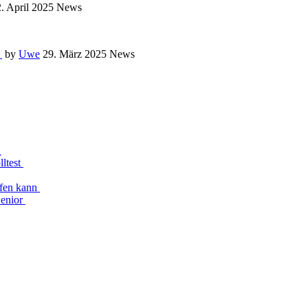
2. April 2025
News
t
by
Uwe
29. März 2025
News
n
lltest
lfen kann
Senior