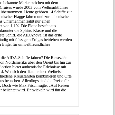
as bekannte Markenzeichen mit dem
ruises wurde 2003 vom Weltmarktführer
c übernommen. Heute gehören 14 Schiffe zur
ienischer Flagge fahren und zur italienischen
s Unternehmen zahlt nur einen
tz von 1,1%. Die Flotte besteht aus
darunter die Sphinx-Klasse und die
te Schiff, die AIDAnova, ist das erste
tändig mit flüssigem Erdgas betrieben werden
n Engel für umweltfreundliches
 die AIDA-Schiffe fahren? Die Reiseziele
 von Nordamerika über den Orient bis hin zur
ction bietet authentische Erlebnisse mit
d. Wer sich den Traum einer Weltreise
chiedene Kreuzfahrten kombinieren und Orte
s besuchen. Allerdings sind die Preise für
. Doch wie Max Frisch sagte: „Auf Reisen
r belichtet wird. Entwickeln wird ihn die