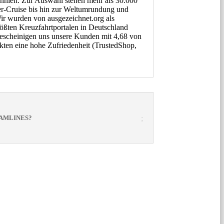
annien. Zur Auswahl stehen mehr als 30.000
r-Cruise bis hin zur Weltumrundung und
Wir wurden von ausgezeichnet.org als
rößten Kreuzfahrtportalen in Deutschland
bescheinigen uns unsere Kunden mit 4,68 von
ten eine hohe Zufriedenheit (TrustedShop,
REAMLINES?