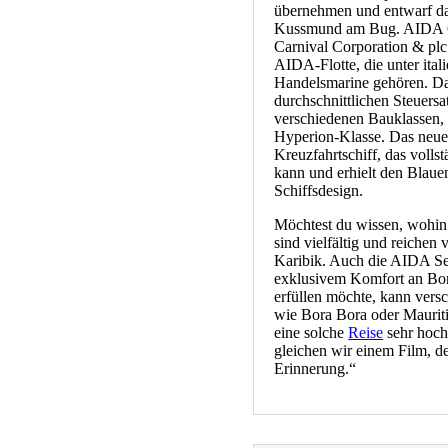
übernehmen und entwarf d
Kussmund am Bug. AIDA C
Carnival Corporation & pl
AIDA-Flotte, die unter ital
Handelsmarine gehören. Da
durchschnittlichen Steuersa
verschiedenen Bauklassen, 
Hyperion-Klasse. Das neues
Kreuzfahrtschiff, das volls
kann und erhielt den Blaue
Schiffsdesign.
Möchtest du wissen, wohin
sind vielfältig und reichen
Karibik. Auch die AIDA Sele
exklusivem Komfort an Bor
erfüllen möchte, kann vers
wie Bora Bora oder Mauritiu
eine solche
Reise
sehr hoch
gleichen wir einem Film, de
Erinnerung.“