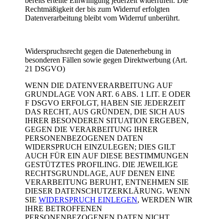
bereits erteilte Einwilligung jederzeit widerrufen. Die
Rechtmäßigkeit der bis zum Widerruf erfolgten
Datenverarbeitung bleibt vom Widerruf unberührt.
Widerspruchsrecht gegen die Datenerhebung in
besonderen Fällen sowie gegen Direktwerbung (Art.
21 DSGVO)
WENN DIE DATENVERARBEITUNG AUF
GRUNDLAGE VON ART. 6 ABS. 1 LIT. E ODER
F DSGVO ERFOLGT, HABEN SIE JEDERZEIT
DAS RECHT, AUS GRÜNDEN, DIE SICH AUS
IHRER BESONDEREN SITUATION ERGEBEN,
GEGEN DIE VERARBEITUNG IHRER
PERSONENBEZOGENEN DATEN
WIDERSPRUCH EINZULEGEN; DIES GILT
AUCH FÜR EIN AUF DIESE BESTIMMUNGEN
GESTÜTZTES PROFILING. DIE JEWEILIGE
RECHTSGRUNDLAGE, AUF DENEN EINE
VERARBEITUNG BERUHT, ENTNEHMEN SIE
DIESER DATENSCHUTZERKLÄRUNG. WENN
SIE
WIDERSPRUCH EINLEGEN
, WERDEN WIR
IHRE BETROFFENEN
PERSONENBEZOGENEN DATEN NICHT