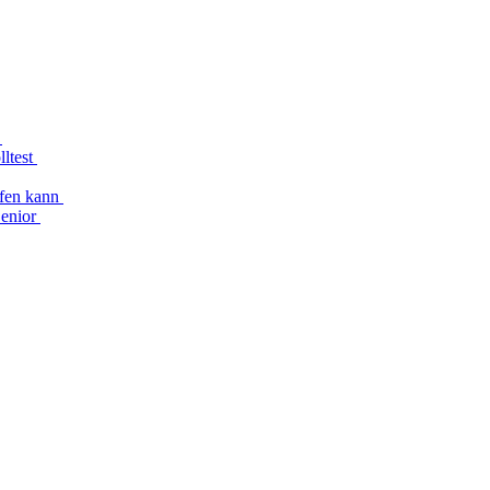
n
lltest
lfen kann
Senior