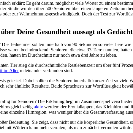
einfach erklärt: Es geht darum, möglichst viele Wörter zu einem besti
 der Studie wurden über 500 Senioren über einen längeren Zeitraum be
s oder zur Wahrnehmungsgeschwindigkeit. Doch der Test zur Wortflüssi
ber Deine Gesundheit aussagt als Gedächtn
b? Die Teilnehmer sollten innerhalb von 90 Sekunden so viele Tiere wie
sse waren beeindruckend: Senioren, die etwa 33 Tiere nannten, hatten 
nden, hatten im Durchschnitt nur noch etwa drei Jahre zu leben.
ten Tier stieg die durchschnittliche Restlebenszeit um über fünf Prozen
t im Alter
miteinander verbunden sind.
ts getestet. Dabei sollten die Senioren innerhalb kurzer Zeit so viele
 sehr ähnliche Resultate. Beide Sprachtests zur Wortflüssigkeit bewährt
räftig für Senioren? Die Erklärung liegt im Zusammenspiel verschiede
hirns gleichzeitig
aktiv
werden: der Frontallappen, das Kleinhirn und l
 eine einzelne Hirnregion, was weniger über die Gesamtverfassung auss
oßer Bedeutung. Sie zeigt, dass nicht nur die körperliche Gesundheit, 
Spiel mit Wörtern kann mehr verraten, als man zunächst vermuten würde.