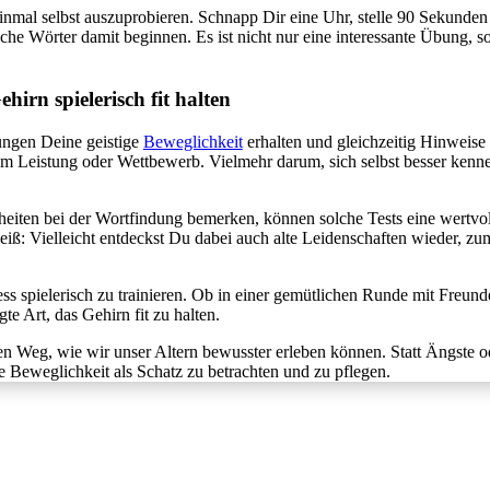
nmal selbst auszuprobieren. Schnapp Dir eine Uhr, stelle 90 Sekunden e
e Wörter damit beginnen. Es ist nicht nur eine interessante Übung, s
irn spielerisch fit halten
ungen Deine geistige
Beweglichkeit
erhalten und gleichzeitig Hinweis
um Leistung oder Wettbewerb. Vielmehr darum, sich selbst besser kenne
erheiten bei der Wortfindung bemerken, können solche Tests eine wertvo
ß: Vielleicht entdeckst Du dabei auch alte Leidenschaften wieder, zum
ess spielerisch zu trainieren. Ob in einer gemütlichen Runde mit Freun
te Art, das Gehirn fit zu halten.
hen Weg, wie wir unser Altern bewusster erleben können. Statt Ängste o
ge Beweglichkeit als Schatz zu betrachten und zu pflegen.