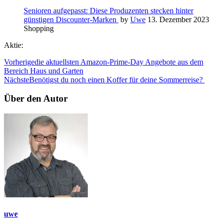
Senioren aufgepasst: Diese Produzenten stecken hinter
günstigen Discounter-Marken
by
Uwe
13. Dezember 2023
Shopping
Aktie:
Vorherige
die aktuellsten Amazon-Prime-Day Angebote aus dem
Bereich Haus und Garten
Nächste
Benötigst du noch einen Koffer für deine Sommerreise?
Über den Autor
uwe