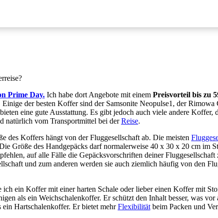
rreise?
on Prime Day.
Ich habe dort Angebote mit einem
Preisvorteil bis zu 
. Einige der besten Koffer sind der Samsonite Neopulse1, der Rimowa 
bieten eine gute Ausstattung. Es gibt jedoch auch viele andere Koffer, 
d natürlich vom Transportmittel bei der
Reise
.
öße des Koffers hängt von der Fluggesellschaft ab. Die meisten
Fluggese
ie Größe des Handgepäcks darf normalerweise 40 x 30 x 20 cm im Stan
pfehlen, auf alle Fälle die Gepäcksvorschriften deiner Fluggesellschaft 
ellschaft und zum anderen werden sie auch ziemlich häufig von den Flu
 ich ein Koffer mit einer harten Schale oder lieber einen Koffer mit S
nigen als ein Weichschalenkoffer. Er schützt den Inhalt besser, was vor 
s ein Hartschalenkoffer. Er bietet mehr
Flexibilität
beim Packen und Ver