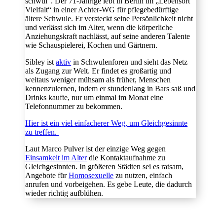
schwul“. Der 71-Jährige lebt in Berlin im „Lebensort
Vielfalt“ in einer Achter-WG für pflegebedürftige
ältere Schwule. Er versteckt seine Persönlichkeit nicht
und verlässt sich im Alter, wenn die körperliche
Anziehungskraft nachlässt, auf seine anderen Talente
wie Schauspielerei, Kochen und Gärtnern.
Sibley ist
aktiv
in Schwulenforen und sieht das Netz
als Zugang zur Welt. Er findet es großartig und
weitaus weniger mühsam als früher, Menschen
kennenzulernen, indem er stundenlang in Bars saß und
Drinks kaufte, nur um einmal im Monat eine
Telefonnummer zu bekommen.
Hier ist ein viel einfacherer Weg, um Gleichgesinnte
zu treffen.
Laut Marco Pulver ist der einzige Weg gegen
Einsamkeit im Alter
die Kontaktaufnahme zu
Gleichgesinnten. In größeren Städten sei es ratsam,
Angebote für
Homosexuelle
zu nutzen, einfach
anrufen und vorbeigehen. Es gebe Leute, die dadurch
wieder richtig aufblühen.