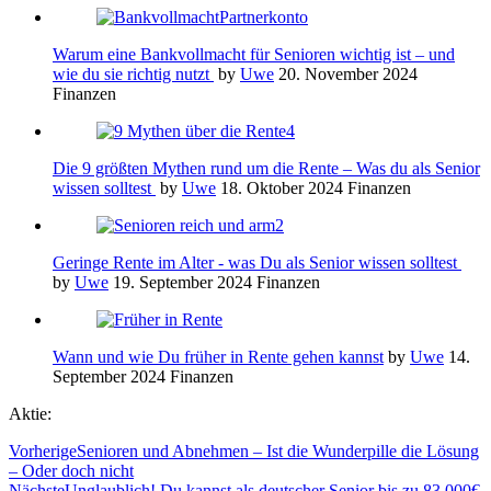
Warum eine Bankvollmacht für Senioren wichtig ist – und
wie du sie richtig nutzt
by
Uwe
20. November 2024
Finanzen
Die 9 größten Mythen rund um die Rente – Was du als Senior
wissen solltest
by
Uwe
18. Oktober 2024
Finanzen
Geringe Rente im Alter - was Du als Senior wissen solltest
by
Uwe
19. September 2024
Finanzen
Wann und wie Du früher in Rente gehen kannst
by
Uwe
14.
September 2024
Finanzen
Aktie:
Vorherige
Senioren und Abnehmen – Ist die Wunderpille die Lösung
– Oder doch nicht
Nächste
Unglaublich! Du kannst als deutscher Senior bis zu 83.000€