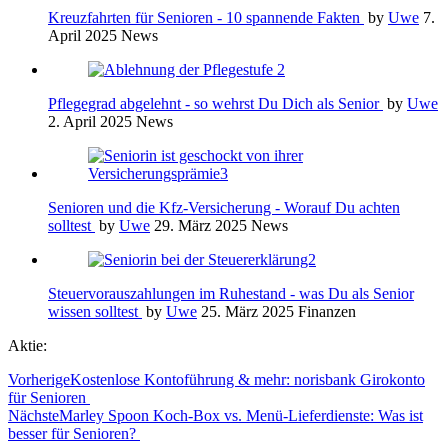
Kreuzfahrten für Senioren - 10 spannende Fakten
by
Uwe
7.
April 2025
News
Pflegegrad abgelehnt - so wehrst Du Dich als Senior
by
Uwe
2. April 2025
News
Senioren und die Kfz-Versicherung - Worauf Du achten
solltest
by
Uwe
29. März 2025
News
Steuervorauszahlungen im Ruhestand - was Du als Senior
wissen solltest
by
Uwe
25. März 2025
Finanzen
Aktie:
Vorherige
Kostenlose Kontoführung & mehr: norisbank Girokonto
für Senioren
Nächste
Marley Spoon Koch-Box vs. Menü-Lieferdienste: Was ist
besser für Senioren?