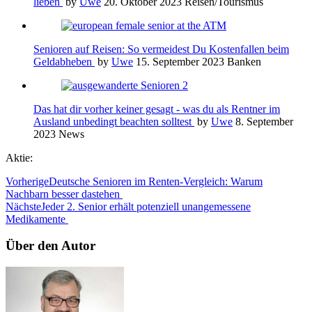
lieben
by
Uwe
20. Oktober 2023
Reisen/Tourismus
Senioren auf Reisen: So vermeidest Du Kostenfallen beim
Geldabheben
by
Uwe
15. September 2023
Banken
Das hat dir vorher keiner gesagt - was du als Rentner im
Ausland unbedingt beachten solltest
by
Uwe
8. September
2023
News
Aktie:
Vorherige
Deutsche Senioren im Renten-Vergleich: Warum
Nachbarn besser dastehen
Nächste
Jeder 2. Senior erhält potenziell unangemessene
Medikamente
Über den Autor