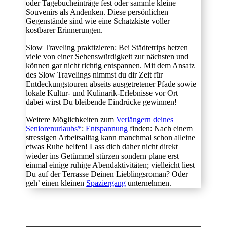
oder Tagebucheinträge fest oder sammle kleine
Souvenirs als Andenken. Diese persönlichen
Gegenstände sind wie eine Schatzkiste voller
kostbarer Erinnerungen.
Slow Traveling praktizieren: Bei Städtetrips hetzen
viele von einer Sehenswürdigkeit zur nächsten und
können gar nicht richtig entspannen. Mit dem Ansatz
des Slow Travelings nimmst du dir Zeit für
Entdeckungstouren abseits ausgetretener Pfade sowie
lokale Kultur- und Kulinarik-Erlebnisse vor Ort –
dabei wirst Du bleibende Eindrücke gewinnen!
Weitere Möglichkeiten zum
Verlängern deines
Seniorenurlaubs*
:
Entspannung
finden: Nach einem
stressigen Arbeitsalltag kann manchmal schon alleine
etwas Ruhe helfen! Lass dich daher nicht direkt
wieder ins Getümmel stürzen sondern plane erst
einmal einige ruhige Abendaktivitäten; vielleicht liest
Du auf der Terrasse Deinen Lieblingsroman? Oder
geh’ einen kleinen
Spaziergang
unternehmen.