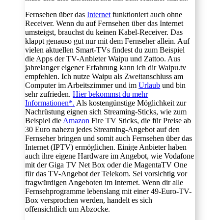
Fernsehen über das
Internet
funktioniert auch ohne
Receiver. Wenn du auf Fernsehen über das Internet
umsteigst, brauchst du keinen Kabel-Receiver. Das
klappt genauso gut nur mit dem Fernseher allein. Auf
vielen aktuellen Smart-TVs findest du zum Beispiel
die Apps der TV-Anbieter Waipu und Zattoo. Aus
jahrelanger eigener Erfahrung kann ich dir Waipu.tv
empfehlen. Ich nutze Waipu als Zweitanschluss am
Computer im Arbeitszimmer und im
Urlaub
und bin
sehr zufrieden.
Hier bekommst du mehr
Informationen*.
Als kostengünstige Möglichkeit zur
Nachrüstung eignen sich Streaming-Sticks, wie zum
Beispiel die
Amazon
Fire TV Sticks, die für Preise ab
30 Euro nahezu jedes Streaming-Angebot auf den
Fernseher bringen und somit auch Fernsehen über das
Internet (IPTV) ermöglichen. Einige Anbieter haben
auch ihre eigene Hardware im Angebot, wie Vodafone
mit der Giga TV Net Box oder die MagentaTV One
für das TV-Angebot der Telekom. Sei vorsichtig vor
fragwürdigen Angeboten im Internet. Wenn dir alle
Fernsehprogramme lebenslang mit einer 49-Euro-TV-
Box versprochen werden, handelt es sich
offensichtlich um Abzocke.