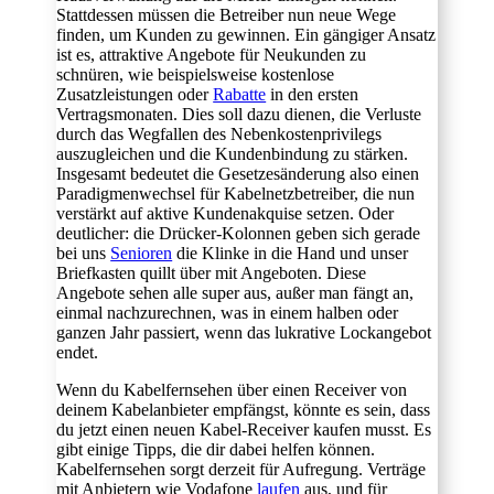
Stattdessen müssen die Betreiber nun neue Wege
finden, um Kunden zu gewinnen. Ein gängiger Ansatz
ist es, attraktive Angebote für Neukunden zu
schnüren, wie beispielsweise kostenlose
Zusatzleistungen oder
Rabatte
in den ersten
Vertragsmonaten. Dies soll dazu dienen, die Verluste
durch das Wegfallen des Nebenkostenprivilegs
auszugleichen und die Kundenbindung zu stärken.
Insgesamt bedeutet die Gesetzesänderung also einen
Paradigmenwechsel für Kabelnetzbetreiber, die nun
verstärkt auf aktive Kundenakquise setzen. Oder
deutlicher: die Drücker-Kolonnen geben sich gerade
bei uns
Senioren
die Klinke in die Hand und unser
Briefkasten quillt über mit Angeboten. Diese
Angebote sehen alle super aus, außer man fängt an,
einmal nachzurechnen, was in einem halben oder
ganzen Jahr passiert, wenn das lukrative Lockangebot
endet.
Wenn du Kabelfernsehen über einen Receiver von
deinem Kabelanbieter empfängst, könnte es sein, dass
du jetzt einen neuen Kabel-Receiver kaufen musst. Es
gibt einige Tipps, die dir dabei helfen können.
Kabelfernsehen sorgt derzeit für Aufregung. Verträge
mit Anbietern wie Vodafone
laufen
aus, und für