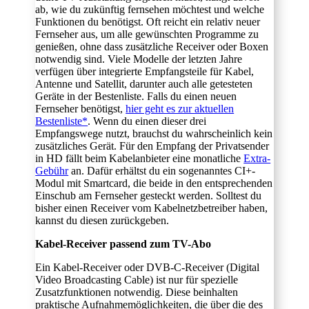
ab, wie du zukünftig fernsehen möchtest und welche
Funktionen du benötigst. Oft reicht ein relativ neuer
Fernseher aus, um alle gewünschten Programme zu
genießen, ohne dass zusätzliche Receiver oder Boxen
notwendig sind. Viele Modelle der letzten Jahre
verfügen über integrierte Empfangsteile für Kabel,
Antenne und Satellit, darunter auch alle getesteten
Geräte in der Bestenliste. Falls du einen neuen
Fernseher benötigst,
hier geht es zur aktuellen
Bestenliste*
. Wenn du einen dieser drei
Empfangswege nutzt, brauchst du wahrscheinlich kein
zusätzliches Gerät. Für den Empfang der Privatsender
in HD fällt beim Kabelanbieter eine monatliche
Extra-
Gebühr
an. Dafür erhältst du ein sogenanntes CI+-
Modul mit Smartcard, die beide in den entsprechenden
Einschub am Fernseher gesteckt werden. Solltest du
bisher einen Receiver vom Kabelnetzbetreiber haben,
kannst du diesen zurückgeben.
Kabel-Receiver passend zum TV-Abo
Ein Kabel-Receiver oder DVB-C-Receiver (Digital
Video Broadcasting Cable) ist nur für spezielle
Zusatzfunktionen notwendig. Diese beinhalten
praktische Aufnahmemöglichkeiten, die über die des