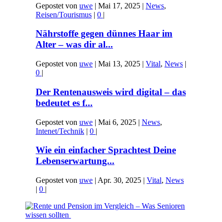
Gepostet von
uwe
|
Mai 17, 2025
|
News
,
Reisen/Tourismus
|
0
|
Nährstoffe gegen dünnes Haar im
Alter – was dir al...
Gepostet von
uwe
|
Mai 13, 2025
|
Vital
,
News
|
0
|
Der Rentenausweis wird digital – das
bedeutet es f...
Gepostet von
uwe
|
Mai 6, 2025
|
News
,
Intenet/Technik
|
0
|
Wie ein einfacher Sprachtest Deine
Lebenserwartung...
Gepostet von
uwe
|
Apr. 30, 2025
|
Vital
,
News
|
0
|