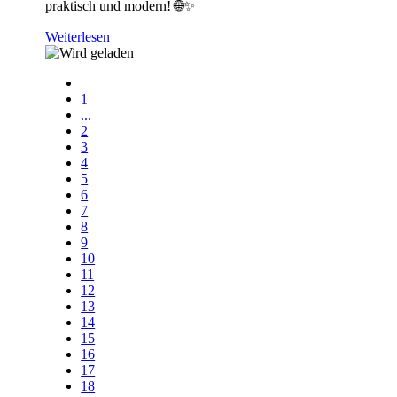
praktisch und modern! 🌐✨
Weiterlesen
1
...
2
3
4
5
6
7
8
9
10
11
12
13
14
15
16
17
18